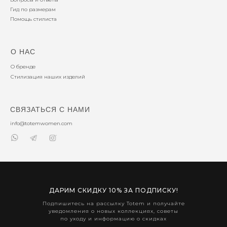
Гид по размерам
Помощь стилиста
О НАС
О бренде
Стилизация наших изделий
СВЯЗАТЬСЯ С НАМИ
info@totemwomen.com
ДАРИМ СКИДКУ 10% ЗА ПОДПИСКУ!
Подпишитесь на рассылку Totem и получайте
уведомления о новых коллекциях, советы
по уходу и информацию о скидках