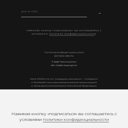
→
Нажимая кнопку «подписаться» вы соглашаетесь с
условиями
политики конфиденциальности
Политика конфиденциальности
Договор оферты
© 2025 Totemwomen
все права защищены
Мeta Platforms Inc. (продукты компании — Instagram
и Facebook) признана экстремистской организацией
и запрещена на территории Российской Федерации.
Нажимая кнопку «подписаться» вы соглашаетесь с
условиями
политики конфиденциальности