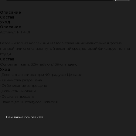
Описание
Состав
Уход
Описание
Артикул: F1TP-01
Базовый топ из коллекции FLOW. Чёткая минималистичная форма:
прямой или слегка изогнутый верхний срез, который фиксирует топ на
груди.
Состав
Основная ткань: 82% нейлон, 18% спандекс
Уход
-Деликатная стирка при 40 градусах Цельсия
-Химчистка разрешена
-Отбеливание запрещено
-Деликатный отжим
-Сушка запрещена
-Глажка до 90 градусов Цельсия
Вам также понравится