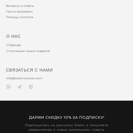
Вопросы и ответы
Гид по размерам
Помощь стилиста
О НАС
О бренде
Стилизация наших изделий
СВЯЗАТЬСЯ С НАМИ
info@totemwomen.com
ДАРИМ СКИДКУ 10% ЗА ПОДПИСКУ!
Подпишитесь на рассылку Totem и получайте
уведомления о новых коллекциях, советы