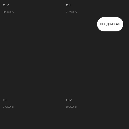
D.IV
D.II
8 900
р.
7 490
р.
ПРЕДЗАКАЗ
D.I
D.IV
7 900
р.
8 900
р.