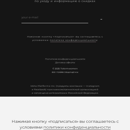
по уходу и информацию о скидках
→
Нажимая кнопку «подписаться» вы соглашаетесь с
условиями
политики конфиденциальности
Политика конфиденциальности
Договор оферты
© 2025 Totemwomen
все права защищены
Мeta Platforms Inc. (продукты компании — Instagram
и Facebook) признана экстремистской организацией
и запрещена на территории Российской Федерации.
Нажимая кнопку «подписаться» вы соглашаетесь с
условиями
политики конфиденциальности