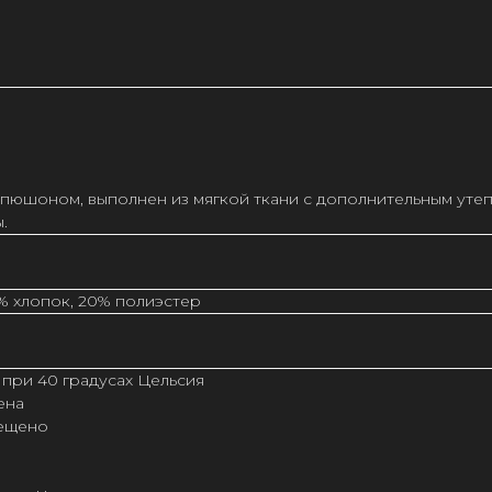
апюшоном, выполнен из мягкой ткани с дополнительным ут
.
% хлопок, 20% полиэстер
 при 40 градусах Цельсия
ена
рещено