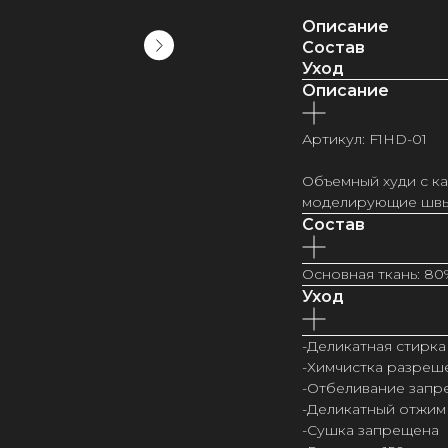
Описание
Состав
Уход
Описание
Артикул: F1HD-01
Объемный худи с к
моделирующие швы
Состав
Основная ткань: 80
Уход
-Деликатная стирка
-Химчистка разреш
-Отбеливание зап
-Деликатный отжим
-Сушка запрещена