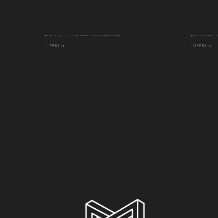
F.IX Платье мини с кружевом
F.I Платье
11 990
р.
10 990
р.