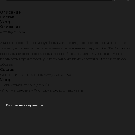
Описание
Состав
Уход
Описание
Артикул: S504
Эта не просто базовая футболка, а изделие, которое однозначно станет
самым удобным и стильным элементом в вашем гардеробе. Футболка из
высококачественного хлопка, который позволяет телу дышать. А его
плотность держит форму и гармонично вписывается в Street и fashion
образы
Состав
Основная ткань: хлопок 92%, эластан 8%
Уход
-Деликатная стирка до 30˚С
-Утюг – в режиме « Хлопок», можно отпаривать
Вам также понравится