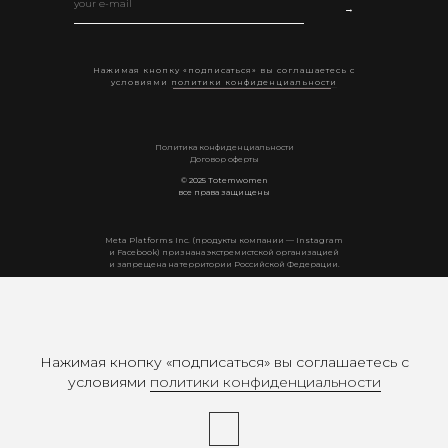
→
Нажимая кнопку «подписаться» вы соглашаетесь с
условиями
политики конфиденциальности
Политика конфиденциальности
Договор оферты
© 2025 Totemwomen
все права защищены
Мeta Platforms Inc. (продукты компании — Instagram
и Facebook) признана экстремистской организацией
и запрещена на территории Российской Федерации.
Нажимая кнопку «подписаться» вы соглашаетесь с
условиями
политики конфиденциальности