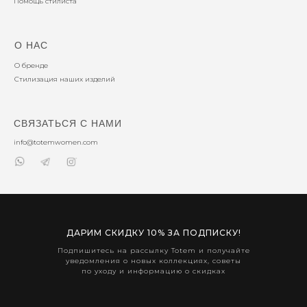
Помощь стилиста
О НАС
О бренде
Стилизация наших изделий
СВЯЗАТЬСЯ С НАМИ
info@totemwomen.com
ДАРИМ СКИДКУ 10% ЗА ПОДПИСКУ!
Подпишитесь на рассылку Totem и получайте
уведомления о новых коллекциях, советы
по уходу и информацию о скидках