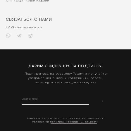
Стилизация наших изделий
СВЯЗАТЬСЯ С НАМИ
info@totemwomen.com
ДАРИМ СКИДКУ 10% ЗА ПОДПИСКУ!
Подпишитесь на рассылку Totem и получайте
уведомления о новых коллекциях, советы
по уходу и информацию о скидках
→
Нажимая кнопку «подписаться» вы соглашаетесь с
условиями
политики конфиденциальности